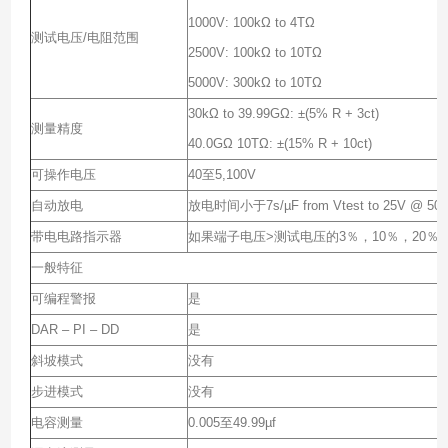
1000V: 100kΩ to 4TΩ
测试电压/电阻范围
2500V: 100kΩ to 10TΩ
5000V: 300kΩ to 10TΩ
30kΩ to 39.99GΩ: ±(5% R + 3ct)
测量精度
40.0GΩ 10TΩ: ±(15% R + 10ct)
可操作电压
40至5,100V
自动放电
放电时间小于7s/µF from Vtest to 25V @ 50
带电电路指示器
如果端子电压>测试电压的3％，10％，20
一般特征
可编程警报
是
DAR – PI – DD
是
斜坡模式
没有
步进模式
没有
电容测量
0.005至49.99µf