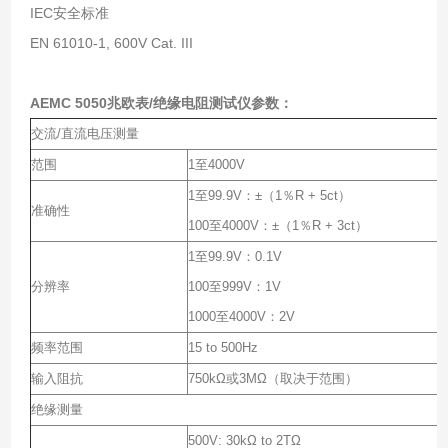
IEC安全标准
EN 61010-1, 600V Cat. III
AEMC 5050兆欧表/绝缘电阻测试仪
​参数：
交流/直流电压测量
范围
1至4000V
1至99.9V：±（1％R + 5ct）
准确性
100至4000V：±（1％R + 3ct）
1至99.9V：0.1V
分辨率
100至999V：1V
1000至4000V：2V
频率范围
15 to 500Hz
输入阻抗
750kΩ或3MΩ（取决于范围）
绝缘测量
500V: 30kΩ to 2TΩ