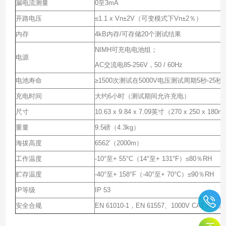
漏电流测量
0至3mA
开路电压
≤1.1 x Vn±2V（可变模式下Vn±2％）
内存
4kB内存/可存储20个测试结果
NIMH可充电电池组；
电源
AC交流电85-256V，50 / 60Hz
电池寿命
≥1500次测试在5000V电压测试周期5秒-25
充电时间
大约6小时（测试期间允许充电）
尺寸
10.63 x 9.84 x 7.09英寸（270 x 250 x 180
重量
9.5磅（4.3kg）
海拔高度
6562'（2000m）
工作温度
-10°至+ 55°C（14°至+ 131°F）≤80％RH
贮存温度
-40°至+ 158°F（-40°至+ 70°C）≤90％RH
IP等级
IP 53
安全合规
EN 61010-1，EN 61557、1000V CAT I