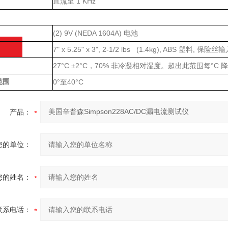
1 KHz
直流至
(2) 9V (NEDA 1604A)
电池
7" x 5.25" x 3", 2-1/2 lbs (1.4kg), ABS
,
塑料
保险丝输
27°C ±2°C
70%
°C
，
非冷凝相对湿度。超出此范围每
范围
0°
40°C
至
询
产品：
您的单位：
您的姓名：
联系电话：