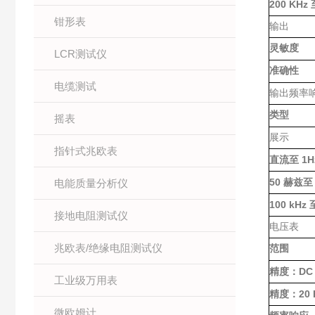
200 KHz
钳形表
输出
灵敏度
LCR测试仪
准确性
电缆测试
输出频率
类型
摇表
展示
指针式兆欧表
1H
直流至
50
电能质量分析仪
赫兹至
100 kHz
接地电阻测试仪
电压表
兆欧表/绝缘电阻测试仪
范围
D
精度：
工业级万用表
20
精度：
微欧姆计