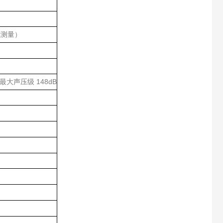
载测量）
148dB
最大声压级