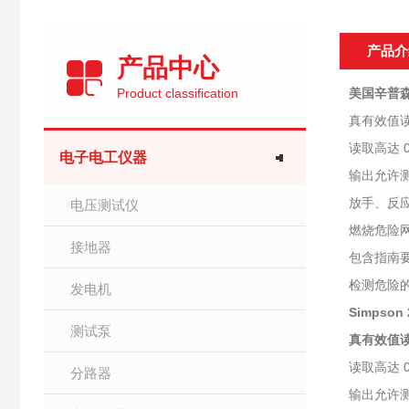
产品介
产品中心
Product classification
美国辛普森S
真有效值
读取高达 0
电子电工仪器
输出允许
放手、反
电压测试仪
燃烧危险
接地器
包含指南要
检测危险
发电机
Simpson
测试泵
真有效值
读取高达 0
分路器
输出允许