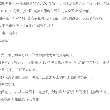
on 228 型是一种特殊用途的 AC/DC 毫安计，用于测量电气和电子设备上的潜
N 61010-1“测量、控制和实验室用电气设备的安全要求"设计的。
仅测试在 120-220 伏交流或直流电源电路下运行的设备。仪器功能包括：
以下电击响应水平的独立漏电流网络：
（电击危险）
电危险）
 伏刻度，用于测量可触及部件和接地之间的开路电压。
 RMS 读数表，可读取高达 10 个测量指示单位 (MIU) 的电击危险、高达
，测量程序）了解更多信息。
读数仪器的输出连接（测量非正弦波形上的峰值读数时需要）。
池测试功能
电池供电的。在某些应用中，连接到“接地"输入端的引线可能未连接到大地
备连接到可接触的导电表面。