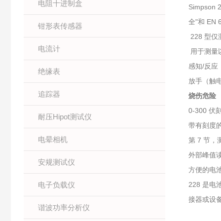
电阻十进制盒
Simps
全"和 E
钳形表传感器
228 型
电流计
用于测量
感知/反应
绝缘表
放手（触
追踪器
烧伤危险
0-300
耐压Hipot测试仪
带有刻度的
电晕相机
第 7 节
外部峰值
安规测试仪
方便的电
电子负载仪
228 是
接器或设
谐波功率分析仪