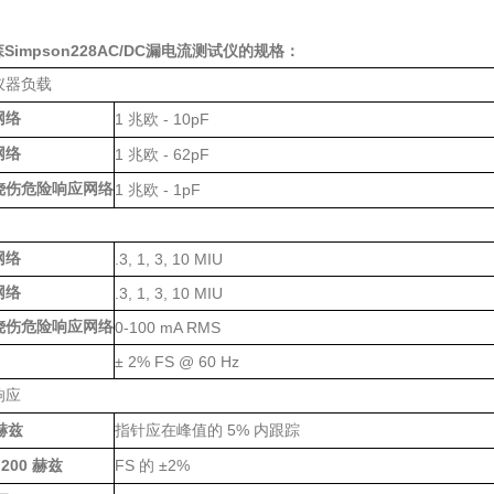
impson228AC/DC漏电流测试仪
的规格：
仪器负载
网络
1
- 10pF
兆欧
网络
1
- 62pF
兆欧
烧伤危险响应网络
1
- 1pF
兆欧
网络
.3, 1, 3, 10 MIU
网络
.3, 1, 3, 10 MIU
烧伤危险响应网络
0-100 mA RMS
± 2% FS @ 60 Hz
响应
5%
赫兹
指针应在峰值的
内跟踪
200
FS
±2%
赫兹
的