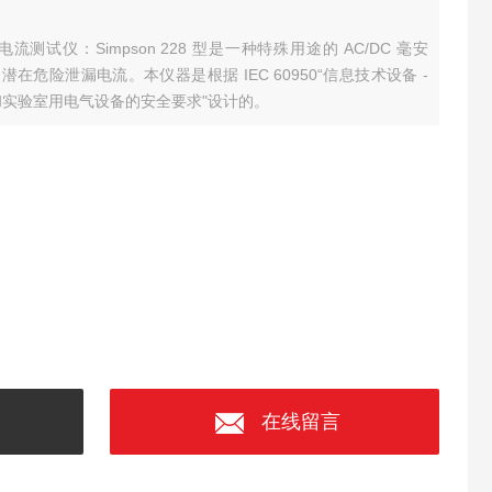
漏电流测试仪：Simpson 228 型是一种特殊用途的 AC/DC 毫安
危险泄漏电流。本仪器是根据 IEC 60950“信息技术设备 -
、控制和实验室用电气设备的安全要求"设计的。
在线留言