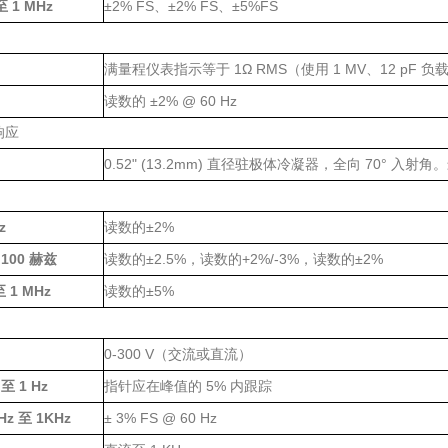
1 MHz
±2% FS
±2% FS
±5%FS
至
、
、
1Ω RMS
1 MV
12 pF
满量程仪表指示等于
（使用
、
负
±2% @ 60 Hz
读数的
响应
0.52" (13.2mm)
70°
直径驻极体冷凝器，全向
入射角。
z
±2%
读数的
100
±2.5%
+2%/-3%
±2%
赫兹
读数的
，读数的
，读数的
1 MHz
±5%
至
读数的
0-300 V
（交流或直流）
C
1 Hz
5%
至
指针应在峰值的
内跟踪
 Hz
1KHz
± 3% FS @ 60 Hz
至