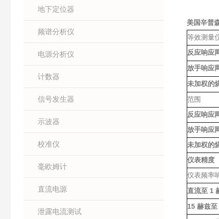
地下定位器
美国辛普森S
频谱分析仪
等效测量
反应响应
电源分析仪
放手响应
计数器
未加权的
信号发生器
范围
反应响应
示波器
放手响应
校准仪
未加权的
仪表精度
毫欧姆计
仪表频率
直流电源
1
直流至
15
赫兹至
泄露电流测试