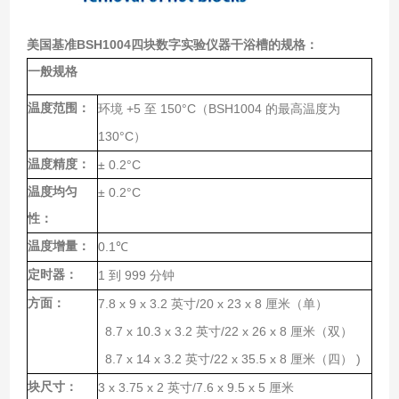
美国基准BSH1004四块数字实验仪器干浴槽
的规格：
一般规格
温度范围：
+5
150°C
BSH1004
环境
至
（
的最高温度为
130°C
）
温度精度：
± 0.2°C
温度均匀
± 0.2°C
性：
温度增量：
0.1
℃
定时器：
1
999
到
分钟
方面：
7.8 x 9 x 3.2
/20 x 23 x 8
英寸
厘米（单）
8.7 x 10.3 x 3.2
/22 x 26 x 8
英寸
厘米（双）
8.7 x 14 x 3.2
/22 x 35.5 x 8
)
英寸
厘米（四）
块尺寸：
3 x 3.75 x 2
/7.6 x 9.5 x 5
英寸
厘米