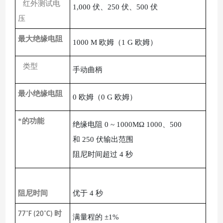
红外测试电
1,000 伏、250 伏、500 伏
压
最大绝缘电阻
1000 M 欧姆（1 G 欧姆）
类型
手动曲柄
最小绝缘电阻
0 欧姆（0 G 欧姆）
*的功能
绝缘电阻
0 ~ 1000MΩ 1000、500
和
250 伏输出范围
阻尼时间超过
4 秒
阻尼时间
优于
4 秒
˚
˚
时
77
F (20
C)
满量程的
±1%