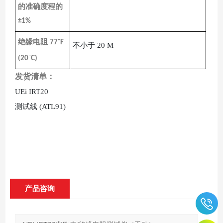
的准确度
程的
±1%
绝缘电阻
˚
77
F
不小于
20 M
˚
(20
C)
发货清单：
UEi IRT20
测试线
(ATL91)
产品咨询