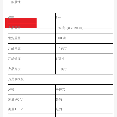
一般属性
保证
3 年
产品重量
320 克（0.7055 磅）
发货重量
6.00 磅
产品高度
6.7 英寸
产品长度
2 英寸
产品宽度
3.1 英寸
万用表模板
风格
手持式
测量 AC V
是的
测量 DC V
是的