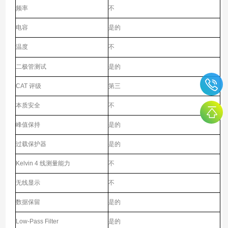
频率
不
电容
是的
温度
不
二极管测试
是的
CAT 评级
第三
本质安全
不
峰值保持
是的
过载保护器
是的
Kelvin 4 线测量能力
不
无线显示
不
数据保留
是的
Low-Pass Filter
是的