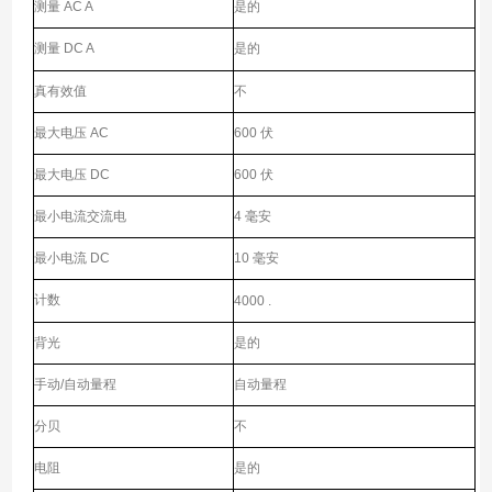
测量 AC A
是的
测量 DC A
是的
真有效值
不
最大电压 AC
600 伏
最大电压 DC
600 伏
最小电流交流电
4 毫安
最小电流 DC
10 毫安
计数
4000 .
背光
是的
手动/自动量程
自动量程
分贝
不
电阻
是的