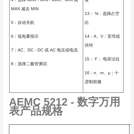
MAX 减去 MIN
13： %：选择占空
5：自动关机
比
6：低电量指示
14：A、V：安培或
伏特
7：AC、DC - DC 或 AC 电压或电流
15： F： 电容法拉
8：选择二极管测试
16：n、m、μ：十
进制前缀
AEMC 5212 - 数字万用
表
产品规格