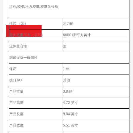
过程/校准/压力校准/校准泵模板
样式 （泵）
水力的
最大范围压力（表压）
6000 磅/平方英寸
流体兼容性
油
测试设备一般属性
保证
1 年
接口 I/O
其他
产品重量
3.8 磅
产品高度
4.72 英寸
产品长度
9.84 英寸
产品宽度
5.51 英寸