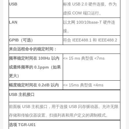
USB
USB 2.0
标准
硬件连接。作为
COM
虚拟
端口运行。
LAN
100/10base-T
以太网
硬件连
接。
GPIB
IEEE488.1
IEEE488.2
（可选）
符合
和
来自远程命令的稳定时间：
100Hz
<= 15 ms
<7ms
频率稳定时间在
以内
典型值
0.1ppm
或最终频率的
（如果
更大）
0.2dB
<= 15ms
<4ms
幅度稳定时间在
以内
典型值
USB
主机接口
USB
USB
前面板
主机接口，用于连接
闪存驱动器。允许无限
存储和传输仪器设置、扫描列表和用户定义的调制模式。
TGR-U01
选项