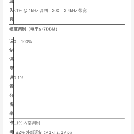
度
失
<1% @ 1kHz
300 – 3.4kHz
调制，
带宽
真
≤+7DBM
幅度调制（电平
）
调
0 – 100%
制
深
度
设
0.1%
置
分
辨
率
准
±1%
内部调制
确
±2%
@ 1kHz, 1V pp
外部调制