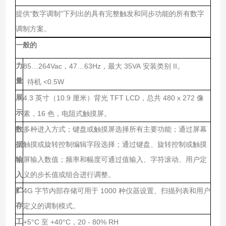
“
"
提供
数字调制
下列出的具有完整触发和同步功能的所有数字
调制方案。
一般的
力
85…264Vac
47…63Hz
35VA
II
，
，最大
安装类别
。
量
<0.5W
待机
展
4.3
10.9
TFT LCD
480 x 272
英寸（
厘米）背光
，总共
像
示
16
素，
色，电阻式触摸屏。
数
多种进入方式；键盘或触摸屏选择所有主要功能；通过屏幕
据
触摸或旋转控制编辑字段选择；通过键盘、旋转控制或触摸
输
屏输入数值；频率和幅度可通过值输入、字符滚动、用户定
入
义的步长值或组合进行调整。
贮
4G
1000
字节内部存储可用于
种仪器设置、扫描列表和用户
存
定义的调制模式。
工
+5°C
+40°C
20 - 80% RH
至
，