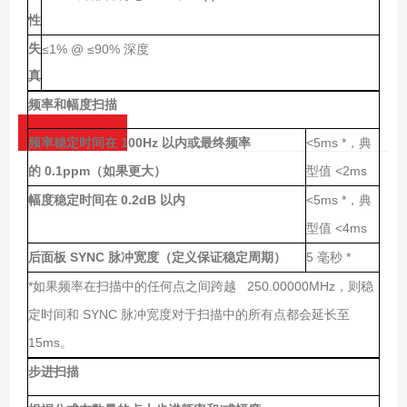
性
失
≤1% @ ≤90%
深度
真
频率和幅度扫描
100Hz
<5ms *
频率稳定时间在
以内或最终频率
，典
0.1ppm
<2ms
的
（如果更大）
型值
0.2dB
<5ms *
幅度稳定时间在
以内
，典
<4ms
型值
SYNC
5
*
后面板
脉冲宽度（定义保证稳定周期）
毫秒
*
250.00000MHz
如果频率在扫描中的任何点之间跨越
，则稳
SYNC
定时间和
脉冲宽度对于扫描中的所有点都会延长至
15ms
。
步进扫描