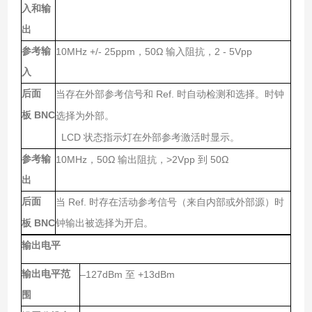
入和输
出
参考输
10MHz +/- 25ppm
50Ω
2 - 5Vpp
，
输入阻抗，
入
后面
Ref.
当存在外部参考信号和
时自动检测和选择。时钟
BNC
板
选择为外部。
LCD
状态指示灯在外部参考激活时显示。
参考输
10MHz
50Ω
>2Vpp
50Ω
，
输出阻抗，
到
出
后面
Ref.
当
时存在活动参考信号（来自内部或外部源）时
BNC
板
钟输出被选择为开启。
输出电平
输出电平范
–127dBm
+13dBm
至
围