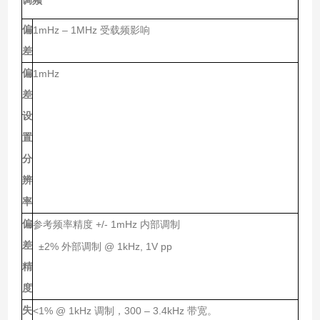
调频
偏
1mHz – 1MHz
受载频影响
差
偏
1mHz
差
设
置
分
辨
率
偏
+/- 1mHz
参考频率精度
内部调制
差
±2%
@ 1kHz, 1V pp
外部调制
精
度
失
<1% @ 1kHz
300 – 3.4kHz
调制，
带宽。