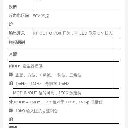
接器
反向电压保
50V
直流
护
输出开关
RF OUT On/Off
LED
ON
开关，带
显示
状态
模拟调制
来源
内
DDS
发生器提供
部
+
-
正弦、方波、
斜波、
斜波、三角波
的
1mHz – 1MHz
1mHz
，分辨率
MOD IN/OUT
150Ω
信号可用，
源阻抗
外
100Hz – 1MHz
1dB
1kHz
1Vp-p
，
相对于
，
满量程
部
10kΩ
输入阻抗交流耦合
的