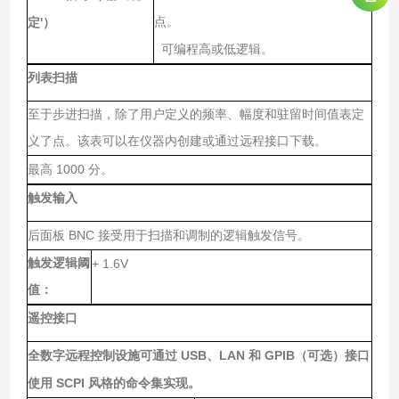
'
点。
定
）
可编程高或低逻辑。
列表扫描
至于步进扫描，除了用户定义的频率、幅度和驻留时间值表定
义了点。该表可以在仪器内创建或通过远程接口下载。
1000
最高
分。
触发输入
BNC
后面板
接受用于扫描和调制的逻辑触发信号。
触发逻辑阈
+ 1.6V
值：
遥控接口
USB
LAN
GPIB
全数字远程控制设施可通过
、
和
（可选）接口
SCPI
使用
风格的命令集实现。