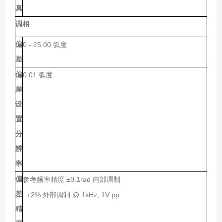
真
调相
偏
0 - 25.00
弧度
差
偏
0.01
弧度
差
设
置
分
辨
率
偏
±0.1rad
参考频率精度
内部调制
差
±2%
@ 1kHz, 1V pp
外部调制
精