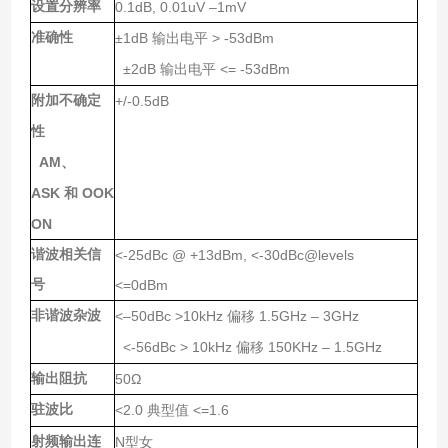
设置分辨率
0.1dB, 0.01uV –1mV
准确性
±1dB
> -53dBm
输出电平
±2dB
<= -53dBm
输出电平
附加不确定
+/-0.5dB
性
AM
、
ASK
OOK
和
ON
谐波相关信
<-25dBc @ +13dBm, <-30dBc@levels
号
<=0dBm
非谐波杂波
<–50dBc >10kHz
1.5GHz – 3GHz
偏移
<-56dBc > 10kHz
150KHz – 1.5GHz
偏移
输出阻抗
50Ω
驻波比
<2.0
<=1.6
典型值
射频输出连
N
型女