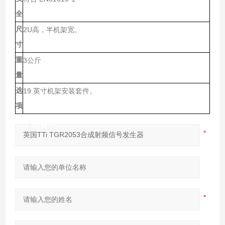
全
尺
2U
高，半机架宽。
寸
重
3
公斤
量
选
19
英寸机架安装套件。
项
产品咨询