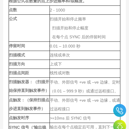
数量的点上步进频率和
/
根据公式在
或幅度。
点数
2 - 1000
公式
扫描开始和停止频率
扫描开始和停止幅度
SYNC
在每个点
后的停留时间
停留时间
0.01 – 10.000
秒
扫描模式
连续或单次
扫描方向
上或下
扫描点间距
线性或对数
扫描触发器：（扫描开
+ve
–ve
手动、外部信号
或
边缘、定时
始保持直到触发事件）
0.01 – 999.9
（
秒）或通过远程接口。
点触发：（保持扫描点
+ve
–ve
手动、外部信号
或
边缘，或通
步进直到触发事件）
过远程接口
点触发时序
>=10ms
SYNC
后
信号
SYNC
'
输出在每个点稳定后可用，直到下一个
信号（
输出稳