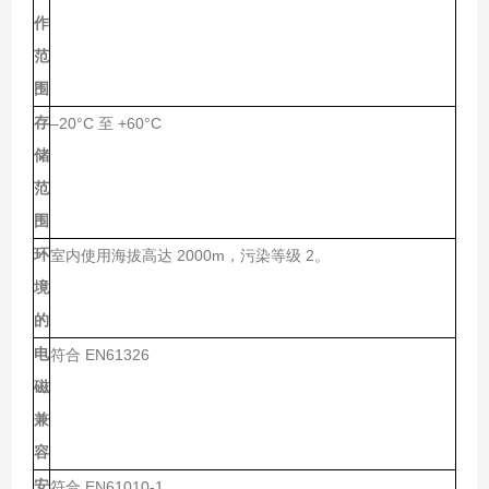
作
范
围
存
–20°C
+60°C
至
储
范
围
环
2000m
2
室内使用海拔高达
，污染等级
。
境
的
电
EN61326
符合
磁
兼
容
安
EN61010-1
符合