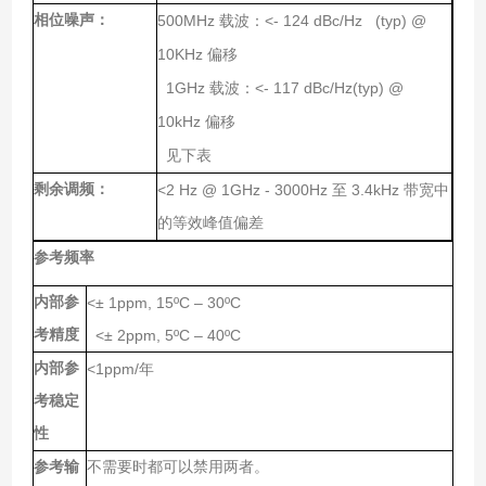
相位噪声：
500MHz
<- 124 dBc/Hz (typ) @
载波：
10KHz
偏移
1GHz
<- 117 dBc/Hz(typ) @
载波：
10kHz
偏移
见下表
剩余调频：
<2 Hz @ 1GHz - 3000Hz
3.4kHz
至
带宽中
的等效峰值偏差
参考频率
内部参
<± 1ppm, 15ºC – 30ºC
考精度
<± 2ppm, 5ºC – 40ºC
内部参
<1ppm/
年
考稳定
性
参考输
不需要时都可以禁用两者。